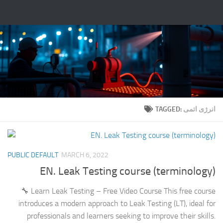
Fulllt.com |
Skip to content
TAGGED:
انرژی اتمی
PUBLIC DEFAULT
MARCH 6, 2022
EN. Leak Testing course (terminology)
🔧 Learn Leak Testing – Free Video Course This free course
introduces a modern approach to Leak Testing (LT), ideal for
professionals and learners seeking to improve their skills.